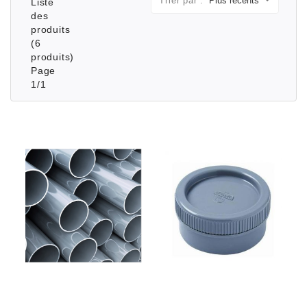
Trier par :
Liste
des
produits
(6
produits)
Page
1/1