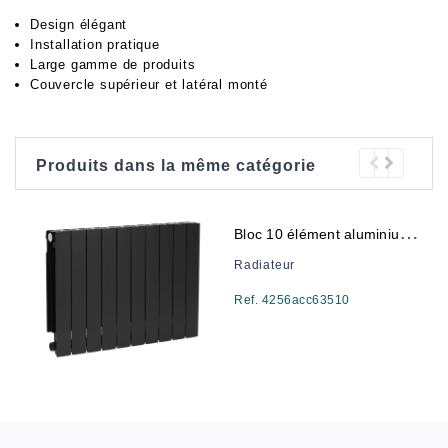
Design élégant
Installation pratique
Large gamme de produits
Couvercle supérieur et latéral monté
Produits dans la même catégorie
B
loc 10 élément aluminium plano 350/80 noire
Radiateur
Ref. 4256acc63510